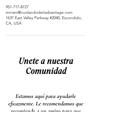
951-717-8727
miriam@cuidandodetiadvantage.com
1637 East Valley Parkway #2040, Escondido,
CA, USA
Unete a nuestra
Comunidad
Estamos aquí para ayudarle
eficazmente. Le recomendamos que
recomiende a un amigo para que
podamos brindarle el mismo nivel de
apoyo. Si necesita contenido específico,