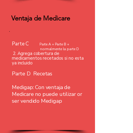
Ventaja de Medicare
Parte C
Parte A + Parte B +
normalmente la parte D
2. Agrega cobertura de
medicamentos recetados si no esta
ya incluido
Parte D
Recetas
Medigap
: Con ventaja de
Medicare no puede utilizar or
ser vendido Medigap